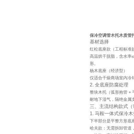
保冷空调管木托木质管
基材选择
红松底座款（工程标准
高温烘干脱脂，含水率≤
形。
杨木底座（经济型）
仅适合干燥商场室内冷
2. 全底座防腐处理
整块木托（弧形抱管 
耐地下湿气，隔绝金属
三、主流结构款式（
1. 马鞍一体式保冷
下半部分是平整方形底
哈夫款：无需拆卸管道