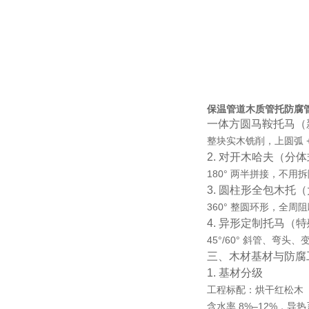
保温管道木质管托防腐
一体方圆马鞍托马（
整块实木铣削，
上圆弧 
2. 对开木哈夫（分
180° 两半拼接，不
3. 圆柱形全包木托
360° 整圆环形，全
4. 异形定制托马（
45°/60° 斜管、
三、木材基材与防腐
1. 基材分级
工程标配：烘干红松木
含水率 8%–12%，导