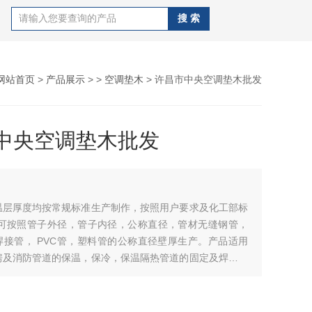
网站首页
>
产品展示
> >
空调垫木
> 许昌市中央空调垫木批发
中央空调垫木批发
温层厚度均按常规标准生产制作，按照用户要求及化工部标
均可按照管子外径，管子内径，公称直径，管材无缝钢管，
焊接管， PVC管，塑料管的公称直径壁厚生产。产品适用
房及消防管道的保温，保冷，保温隔热管道的固定及焊接管
接作用，原材料主要为红松木，硬杂木，杨柳木等，