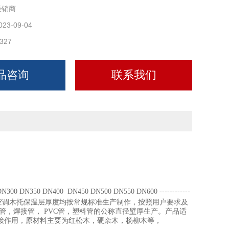
经销商
023-09-04
327
品咨询
联系我们
00 DN350 DN400 DN450 DN500 DN550 DN600 ------------
0*80mm 空调木托保温层厚度均按常规标准生产制作，按照用户要求及
管，焊接管， PVC管，塑料管的公称直径壁厚生产。产品适
接作用，原材料主要为红松木，硬杂木，杨柳木等，