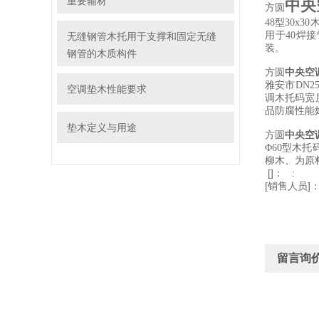
重要辅材
中央
方圆
48型30x
用于40焊
无缝钢管木托用于支撑和固定无缝
装。
钢管的木质构件
中央空
方圆
雅安市DN2
空调垫木性能要求
调木托码宽
品防腐性能
垫木定义与用途
中央空
方圆
Φ60型木
柳木、为原
[]： :
[销售人员]
留言询