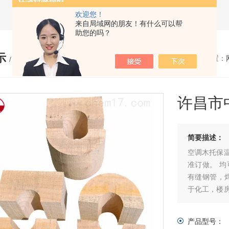
欢迎您！
来自局域网的朋友！有什么可以帮
助您的吗？
示
您的位置：
/ PRODUCTS
许昌市
简要描述：
空调木托保
准订做。 
有缝钢管，
于化工，楼
道的铺设架
产品型号：