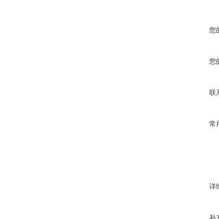
您
您
联
常
详
补