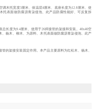
40空调木托宽度3厘米、保温层4厘米、底座长度为12.8厘米、使
、木托表面做防腐沥青柒侵泡、此产品防腐性能好、可反复拆
座总长度为9.4厘米、使用于26焊接管的架接和安装。40x40空
松木、杨木、柳木、为原料、木托表面做防腐沥青柒侵泡、此产
0焊接管的架接安装固定作用。本产品主要原料为红松木、杨木、