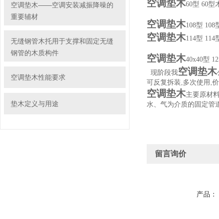
空调垫木
60型 6
空调垫木——空调安装减振降噪的
重要辅材
空调垫木
108型 
空调垫木
114型 
无缝钢管木托用于支撑和固定无缝
钢管的木质构件
空调垫木
40x40型
空调垫木
现阶段我
空调垫木性能要求
可反复拆装,多次使用,
空调垫木
主要原材料
垫木定义与用途
水、气为介质的固定管
留言询价
产品：