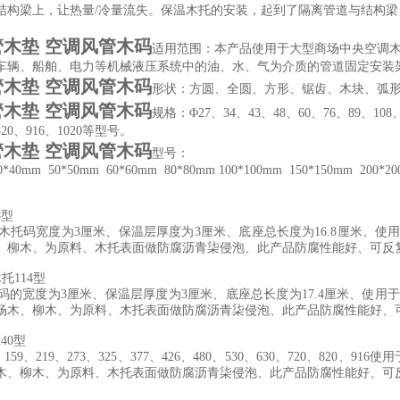
结构梁上，让热量/冷量流失。保温木托的安装，起到了隔离管道与结构
木垫 空调风管木码
适用范围：本产品使用于大型商场中央空调
车辆、船舶、电力等机械液压系统中的油、水、气为介质的管道固定安装
木垫 空调风管木码
形状：方圆、全圆、方形、锯齿、木块、弧形45
木垫 空调风管木码
规格：Φ27、34、43、48、60、76、89、108、1
820、916、1020等型号。
木垫 空调风管木码
型号：
0*40mm 50*50mm 60*60mm 80*80mm 100*100mm 150*150mm 200*2
8型
空调木托码宽度为3厘米、保温层厚度为3厘米、底座总长度为16.8厘米、
、柳木、为原料、木托表面做防腐沥青柒侵泡、此产品防腐性能好、可
托114型
木托码的宽度为3厘米、保温层厚度为3厘米、底座总长度为17.4厘米、使
杨木、柳木、为原料、木托表面做防腐沥青柒侵泡、此产品防腐性能好、
0x40型
0、159、219、273、325、377、426、480、530、630、720、
木、柳木、为原料、木托表面做防腐沥青柒侵泡、此产品防腐性能好、