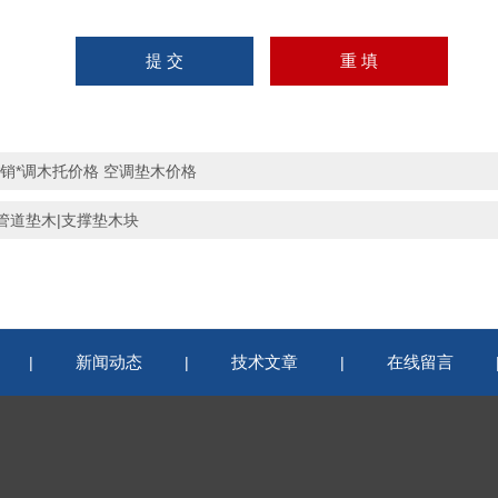
*销*调木托价格 空调垫木价格
管道垫木|支撑垫木块
新闻动态
技术文章
在线留言
|
|
|