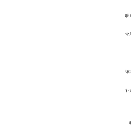
联
常
详
补