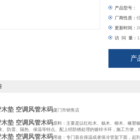
产品型号：
厂商性质：
更新时间：
2
访 问 量：
1
产
绍
木垫 空调风管木码
厦门市销售店
木垫 空调风管木码
原料：主要是以红松木、杨木、柳木、橡塑
水、防震、隔热、保温等特点。配上经防锈处理的镀锌卡环，施工方便，
木垫 空调风管木码
用途：专门装在保温或者保冷管架下面，起到