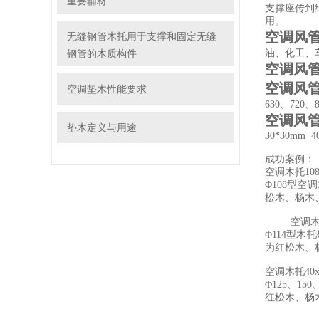
重要辅材
支撑座传到
用。
空调风管
无缝钢管木托用于支撑和固定无缝
钢管的木质构件
油、化工、
空调风管
空调风管
空调垫木性能要求
630、720、
空调风管
垫木定义与用途
30*30mm 4
成功案例：
空调木托10
Φ108型
松木、杨木
空调木
Φ114型
为红松木、
空调木托4
Φ125、15
红松木、杨