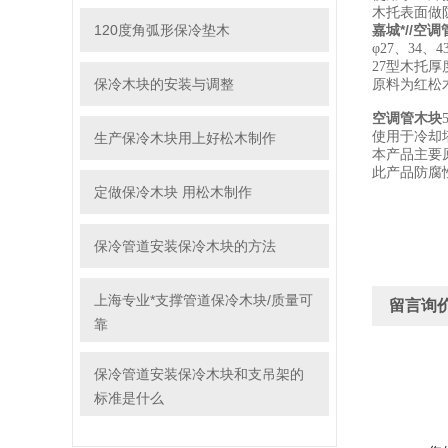
木托表面做
120度角弧形保冷垫木
嘉城*//空
φ27、34
27型木托厚
保冷木块的安装与调整
原料为红松
空调管木块
使用于冷却
生产保冷木块用上好松木制作
本产品主要
此产品防腐
定做保冷木块 用松木制作
保冷管道安装保冷木块的方法
上海专业*支撑管道保冷木块/质量可
留言询
靠
保冷管道安装保冷木块和支吊架的
标准是什么