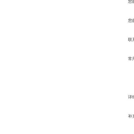
您
您
联
常
详
补