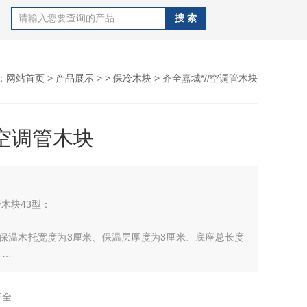
：
网站首页
>
产品展示
> >
保冷木块
> 齐全嘉城*//空调管木块
/空调管木块
调管木块43型：
x30保温木托宽度为3厘米、保温层厚度为3厘米、底座总长度
、
调木托宽度为4厘米、保温层厚度4厘米、底座长度为12.3厘
齐全