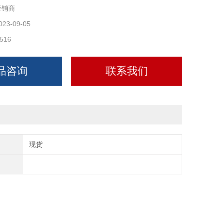
经销商
焊接管的架接安装。本产品主要原料为红松木、杨木、柳木、
023-09-05
516
防腐沥青柒侵泡、此产品防腐性能好、可反复拆装。
品咨询
联系我们
现货