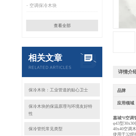
空调保冷木块
查看全部
相关文章
RELATED ARTICLES
详情介
保冷木块：工业管道的贴心卫士
品牌
应用领域
保冷木块的保温原理与环境友好特
性
嘉城*//空
φ43型30
保冷管托常见类型
40x40空
使用于32