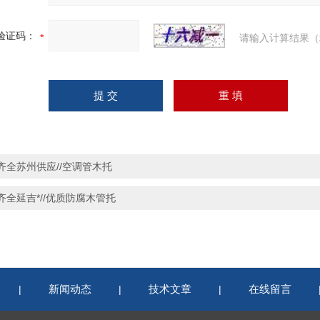
验证码：
请输入计算结果（
齐全苏州供应//空调管木托
齐全延吉*//优质防腐木管托
新闻动态
技术文章
在线留言
|
|
|