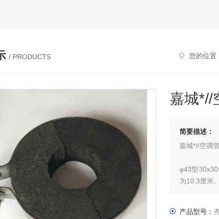
示
您的位置
/ PRODUCTS
嘉城*/
简要描述：
嘉城*//空
φ43型30
为10.3厘米
40x40空
产品型号：
米、