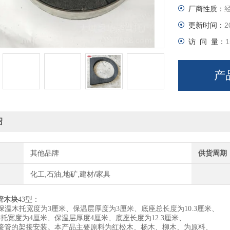
厂商性质：
使用于32
更新时间：
2
为原料、
访 问 量：
1
木托表面做
产
绍
其他品牌
供货周期
化工,石油,地矿,建材/家具
调管木块
43型：
x30保温木托宽度为3厘米、保温层厚度为3厘米、底座总长度为10.3厘米、
调木托宽度为4厘米、保温层厚度4厘米、底座长度为12.3厘米、
焊接管的架接安装。本产品主要原料为红松木、杨木、柳木、为原料、