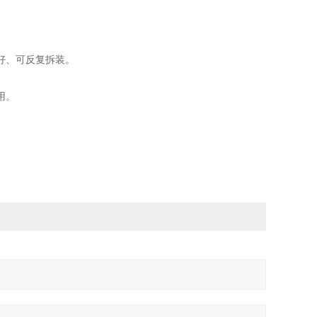
好、可反复拆装。
用。