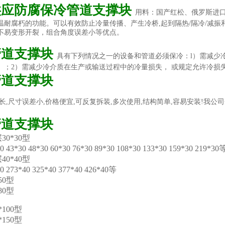
供应防腐保冷管道支撑块
用料：国产红松、俄罗斯进
温耐腐朽的功能。可以有效防止冷量传播、产生冷桥,起到隔热/隔冷/减
不易变形开裂，组合角度误差小等优点。
管道支撑块
具有下列情况之一的设备和管道必须保冷：l）需减少
）；2）需减少冷介质在生产或输送过程中的冷量损失， 或规定允许冷损
管道支撑块
长,尺寸误差小,价格便宜,可反复拆装,多次使用,结构简单,容易安装!我
管道支撑块
0*30型
0 43*30 48*30 60*30 76*30 89*30 108*30 133*30 159*30 219*30
0*40型
40 273*40 325*40 377*40 426*40等
50型
80型
*100型
*150型