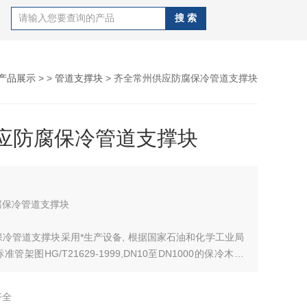
产品展示
> >
管道支撑块
> 齐全常州供应防腐保冷管道支撑块
应防腐保冷管道支撑块
腐保冷管道支撑块
冷管道支撑块采用*生产设备, 根据国家石油和化学工业局
管架图HG/T21629-1999,DN10至DN1000的保冷木托
主要以红松木、进口红松木、沥青浸渍硬木、硬杂木块为原
了防腐沥青漆侵泡和防水处理。
齐全