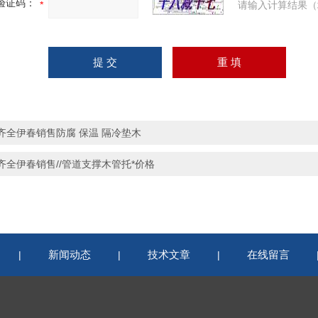
验证码：
请输入计算结果（
齐全伊春销售防腐 保温 隔冷垫木
齐全伊春销售//管道支撑木管托*价格
新闻动态
技术文章
在线留言
|
|
|