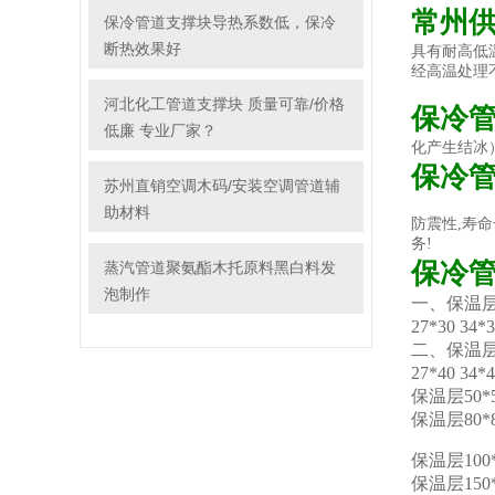
常州
保冷管道支撑块导热系数低，保冷
断热效果好
具有耐高低
经高温处理
河北化工管道支撑块 质量可靠/价格
保冷
低廉 专业厂家？
化产生结冰
保冷
苏州直销空调木码/安装空调管道辅
助材料
防震性,寿命
务!
保冷
蒸汽管道聚氨酯木托原料黑白料发
泡制作
一、保温层3
27*30 34*3
二、保温层4
27*40 34*
保温层50*
保温层80*
保温层100
保温层150