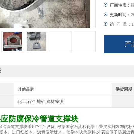
厂商性质：
更新时间：
2
访 问 量：
1
产
绍
其他品牌
供货周期
化工,石油,地矿,建材/家具
供应防腐保冷管道支撑块
保冷管道支撑块
采用*生产设备, 根据国家石油和化学工业局实施发布的标准管架图H
红松木、进口红松木、沥青浸渍硬木、硬杂木块为原料,外表面做了防腐沥