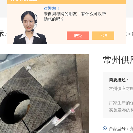
欢迎您！
来自局域网的朋友！有什么可以帮
助您的吗？
示
您的位置：
网站首页
>
/ PRODUCTS
常州供
简要描述：
常州供应防
厂家生产的保
实施发布的标准
均可加工.
料,外表面做
产品型号：