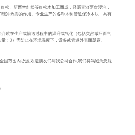
口红松、新西兰红松等红松木加工而成，经沥青漆两次浸泡，
振和缓冲热膨的作用。专业生产的各种木制管道保冷木块，具有
冷介质在生产或输送过程中的温升或气化（包括突然减压而气
失量；3）需防止在环境温度下，设备或管道外表面凝露。
公司全国范围内货运,欢迎朋友们与我公司合作,我们将竭诚为您服
等