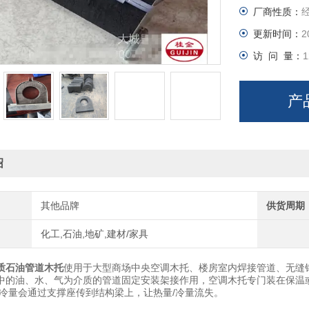
厂商性质：
更新时间：
2
访 问 量：
1
产
绍
其他品牌
供货周期
化工,石油,地矿,建材/家具
质石油管道木托
使用于大型商场中央空调木托、楼房室内焊接管道、无缝
中的油、水、气为介质的管道固定安装架接作用，空调木托专门装在保温
/冷量会通过支撑座传到结构梁上，让热量/冷量流失。