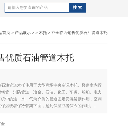
站首页
>
产品展示
> >
木托
> 齐全临西销售优质石油管道木托
售优质石油管道木托
质石油管道木托使用于大型商场中央空调木托、楼房室内焊
缝钢管、消防管道、冶金、石油、化工、车辆、船舶、电力
系统中的油、水、气为介质的管道固定安装架接作用，空调
在保温或者保冷管架下面，起到保温或者保冷的作用。保温
道的热量/冷量会通过支撑座传到结构梁上，让热量/冷量流
齐全