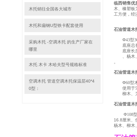
临西销售优
木、橡塑板
木托销往全国各大城市
工方便，经
木托和扁钢U型铁卡配套使用
石油管道木
Φ
43
型
3
采购木托 -空调木托 的生产厂家在
底座总长
哪里
底座长
、杨木、柳
。
木托 木卡 木哈夫型号规格标准
石油管道木
空调木托 管道空调木托保温层40*4
Φ
60
型
使用于
0型：
柳木、为原
石油管道木
Φ
108
16.8
厘米、
杨木、柳木