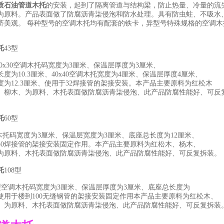
质石油管道木托
的安装，起到了隔离管道与结构梁，防止热量、冷量的流
为原料。产品表面做了防腐沥青柒侵泡和防水处理。具有防虫蛀、不吸水
济美观。 每种型号的空调木托均有配套的铁卡，异型号特殊规格的空调
托
43
型
0x30
空调木托码宽度为
3
厘米、保温层厚度为
3
厘米、
度为
10.3
厘米、
40x40
空调木托宽度为
4
厘米、保温层厚度
4
厘米、
度为
12.3
厘米、使用于
32
焊接管的架接安装。本产品主要原料为红松木
木、为原料、木托表面做防腐沥青柒侵泡、此产品防腐性能好、可反
托
60
型
木托码宽度为
3
厘米、保温层宽度为
3
厘米、底座总长度为
12
厘米、
50
焊接管的架接安装固定作用。本产品主要原料为红松木、杨木、
料、木托表面做防腐沥青柒侵泡、此产品防腐性能好、可反复拆装。
托
108
型
型空调木托码宽度为
3
厘米、保温层厚度为
3
厘米、底座总长度为
使用于楼到
100
无缝钢管的架接安装固定作用本产品主要原料为红松木、
、为原料、木托表面做防腐沥青柒侵泡、此产品防腐性能好、可反复拆装