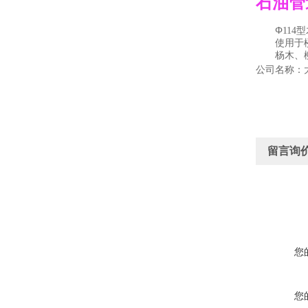
石油管
Φ
114
型
使用于楼
杨木、柳木
公司名称：
留言询
您
您