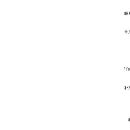
联
常
详
补