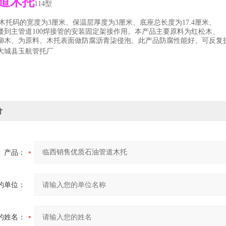
道木托
114
型
木托码的宽度为
3
厘米、保温层厚度为
3
厘米、底座总长度为
17.4
厘米、
到主管道
100
焊接管的安装固定架接作用。本产品主要原料为红松木、
、为原料、木托表面做防腐沥青柒侵泡、此产品防腐性能好、可反复
大城县玉航管托厂
价
产品：
的单位：
的姓名：