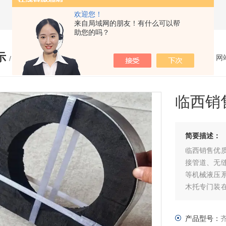
欢迎您！
来自局域网的朋友！有什么可以帮
助您的吗？
示
您的位置：
网
/ PRODUCTS
临西销
简要描述：
临西销售优
接管道、无
等机械液压
木托专门装
或者保冷管
失。
产品型号：