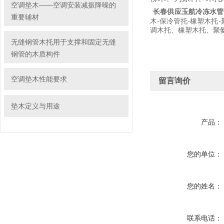
空调垫木——空调安装减振降噪的
长春供应玉航冷冻水管
重要辅材
木-保冷管托-橡塑木托
调木托、橡塑木托、聚
无缝钢管木托用于支撑和固定无缝
钢管的木质构件
空调垫木性能要求
留言询价
垫木定义与用途
产品：
您的单位：
您的姓名：
联系电话：