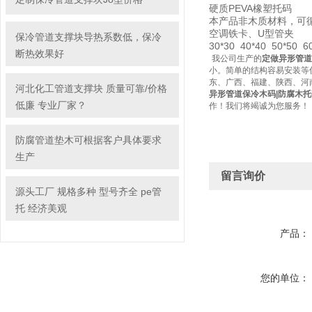
硬质PEVA橡塑托码
本产品非木质材料，可循
空调铁卡、U型管夹
保冷管道支撑块导热系数低，保冷
30*30 40*40 50*50 
断热效果好
我公司生产的
定做异形管道
小。简单的结构容易安装等
东、广西、福建、陕西、河
河北化工管道支撑块 质量可靠/价格
异形管道保冷木码|防腐木托
低廉 专业厂家？
作！我们将竭诚为您服务！
防腐管道垫木可根据客户具体要求
生产
留言询价
源头工厂 规格多种 型号齐全 pe管
托 经济美观
产品：
您的单位：