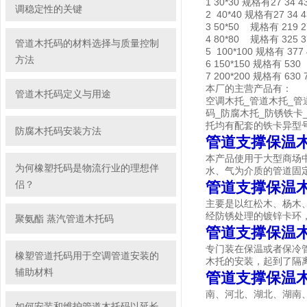
1 30*30 规格有27 34 43
调稳定性的关键
2 40*40 规格有27 34 43
3 50*50 规格有 219 27
4 80*80 规格有 325 37
管道木托码的材料选择与质量控制
5 100*100 规格有 377 
方法
6 150*150 规格有 530
7 200*200 规格有 630 
本厂的主营产品有：
管道木托码定义与用途
空调木托_管道木托_管
码_防腐木托_防锈铁卡
托均有配套的铁卡异型
防腐木托码安装方法
管道支撑保温木
本产品使用于大型商场
为何橡塑托码是物流行业的理想伴
水、气为介质的管道固
侣？
管道支撑保温
主要是以红松木、杨木
经防锈处理的镀锌卡环
聚氨酯 蒸汽管道木托码
管道支撑保温
专门装在保温或者保冷
橡塑管道托码用于空调管道安装的
木托的安装，起到了隔
辅助材料
管道支撑保温
南、河北、湖北、湖南
如何安装和维护管道木托码以延长