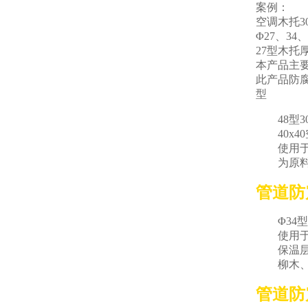
案例：
空调木托30
Φ27、3
27型木托
本产品主
此产品防
型
48型30
40x40
使用于4
为原料、
管道防
Φ34型3
使用于26
保温层4
柳木、为
管道防