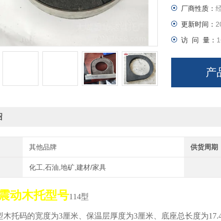
厂商性质：
使用于楼到
料为红松木
更新时间：
2
访 问 量：
1
杨木、柳木
能好、可反
产
案例：
绍
空调木托30x
其他品牌
供货周期
Φ27、34
定架接
化工,石油,地矿,建材/家具
震动木托型号
114型
木托码的宽度为3厘米、保温层厚度为3厘米、底座总长度为17.