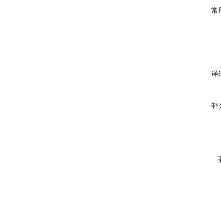
常
详
补