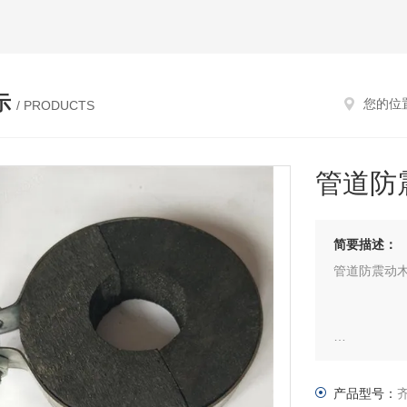
示
您的位
/ PRODUCTS
管道防
简要描述：
管道防震动
Φ114型
为17.4厘米
产品型号：