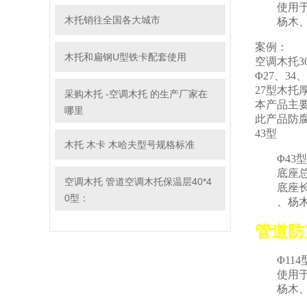
使用于楼
木托销往全国各大城市
杨木、柳
案例：
木托和扁钢U型铁卡配套使用
空调木托30
Φ27、3
27型木托
采购木托 -空调木托 的生产厂家在
本产品主
哪里
此产品防
43型
木托 木卡 木哈夫型号规格标准
Φ43型3
底座总长度
空调木托 管道空调木托保温层40*4
底座长度
0型：
、杨木、
管道防
Φ114型
使用于楼
杨木、柳