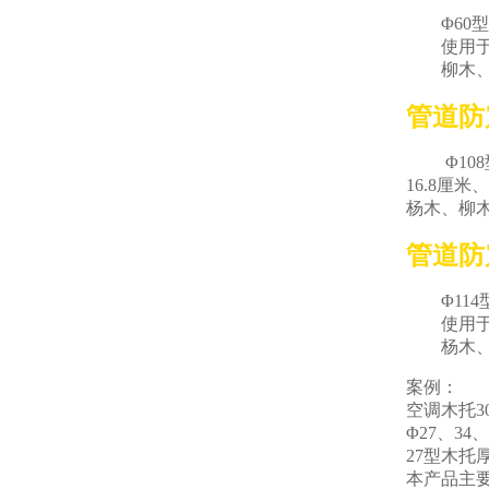
Φ60型
使用于5
柳木、为
管道防
Φ108
16.8厘
杨木、柳
管道防
Φ114型
使用于楼
杨木、柳
案例：
空调木托30
Φ27、3
27型木托
本产品主