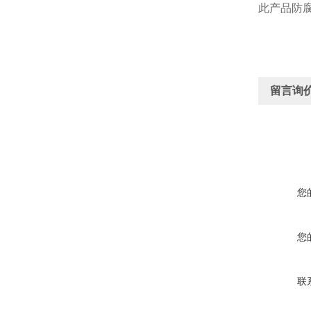
此产品防
留言询
您
您
联