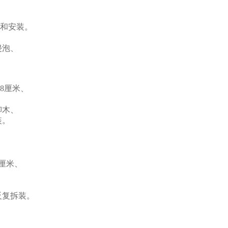
接和安装。
侵泡、
8厘米、
柳木、
装。
4厘米、
、
反复拆装。