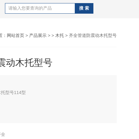
置：
网站首页
>
产品展示
> >
木托
> 齐全管道防震动木托型号
震动木托型号
木托型号114型
木托码的宽度为3厘米、保温层厚度为3厘米、底座总长度
、
齐全