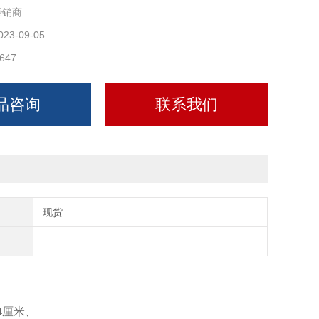
经销商
主管道100焊接管的安装固定架接作用。本产品主要原
、
023-09-05
647
、为原料、木托表面做防腐沥青柒侵泡、此产品防腐性
复拆装
品咨询
联系我们
30
现货
、43、48、60、76、89型木托使用于楼房室内焊接管道的固
4厘米、