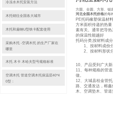
冷冻水木托安装方法
方圆、全圆、方形、锯齿
河北全园木托价格
的每
木托销往全国各大城市
PE托码橡塑保温材
方米面积传递的热量
木托和扁钢U型铁卡配套使用
素有关。通常把导热
的保温性能越好
托码分类;按材料成
采购木托 -空调木托 的生产厂家在
1、按材料成份分
哪里
2、按材料形状分
木托 木卡 木哈夫型号规格标准
10、产品受到广大
11、每种规格的管
空调木托 管道空调木托保温层40*4
做。
12、大城县
桂金
管托
0型：
路、交通发达，榕鑫
木、空调垫木、管道