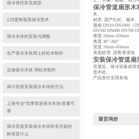
工、车辆、船舶、电力等
保冷管托常见类型
保冷管道扇形木
夹。
120度角弧形保冷垫木
材质: 国产红松、杨木
规格:DN10-DN1000（DN10
DN500 DN600 DN700 D
厚度:10mm-450mm
保冷木块的安装与调整
角度:40°-360°
宽度:10mm-450mm
表面处理: 沥青漆浸泡
生产保冷木块用上好松木制作
安装保冷管道扇
宜接近。保冷设备或管
定做保冷木块 用松木制作
垫木处。
产品发往全国各地
保冷管道安装保冷木块的方法
上海专业*支撑管道保冷木块/质量可
靠
留言询价
保冷管道安装保冷木块和支吊架的
标准是什么