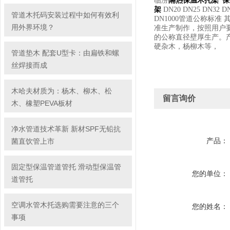
临汾
隔热保温木托架*
架
DN20 DN25 DN32 DN4
管道木托码安装过程中如何有效利
DN1000管道公称标准 其空
用外界环境？
准生产制作，按照用户
的公称直径壁厚生产。
硬杂木，杨柳木等，
管道垫木 配套U型卡：由扁铁和螺
丝焊接而成
木哈夫材质为：杨木、柳木、松
留言询价
木、橡塑PEVA板材
净水管道技术革新 新材SPF无铅抗
产品：
菌直饮管上市
固定型保温管道管托 滑动型保温管
您的单位：
道管托
空调水管木托选购需要注意的三个
您的姓名：
事项