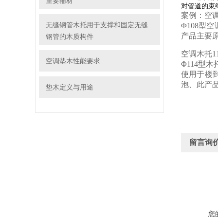
重要辅材
对管道的束
案例：空调
无缝钢管木托用于支撑和固定无缝
Φ108型
产品主要
钢管的木质构件
空调木托1
空调垫木性能要求
Φ114型
使用于楼
泡、此产
垫木定义与用途
留言询
您