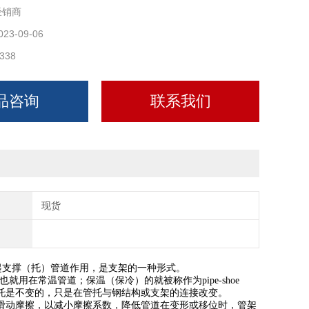
经销商
023-09-06
338
品咨询
联系我们
现货
起支撑（托）管道作用，是支架的一种形式。
t 也就用在常温管道；
保温（保冷）的就被称作为pipe-shoe
托是不变的，只是在管托与钢结构或支架的连接改变。
动摩擦，以减小摩擦系数，降低管道在变形或移位时，管架