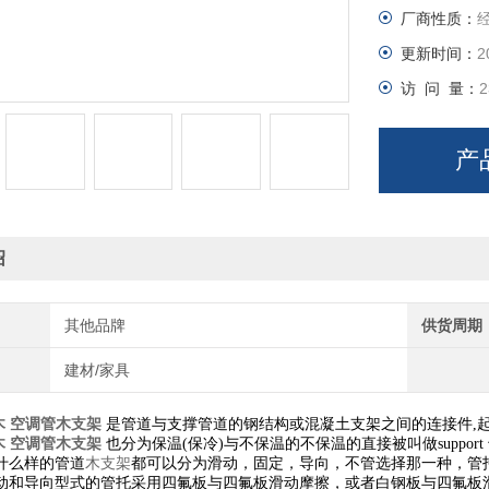
厂商性质：
更新时间：
2
访 问 量：
2
产
绍
其他品牌
供货周期
建材/家具
木 空调管木支架
是管道与支撑管道的钢结构或混凝土支架之间的连接件,
木 空调管木支架
也分为保温(保冷)与不保温的
不保温的直接被叫做suppor
什么样的
管道
木支
架
都可以分为滑动
，固定，导向，不管选择那一种，管
导向型式的管托采用四氟板与四氟板滑动摩擦，或者白钢板与四氟板滑