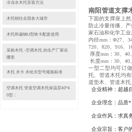
冷冻水木托安装方法
南阳管道支撑木
下面的支撑座上然
木托销往全国各大城市
防止冷量传播、产
家石油和化学工业局实
木托和扁钢U型铁卡配套使用
内径mm：Φ27、34、
720、820、916、
采购木托 -空调木托 的生产厂家在
厚度mm：30、40、
哪里
长度mm：30、40、5
一型二型均可订做
木托 木卡 木哈夫型号规格标准
托、管道木托均有
道垫木、管道木托
空调木托 管道空调木托保温层40*4
企业精神：超越
0型：
企业理念：品质*
企业作风：求真
企业宗旨：客户的