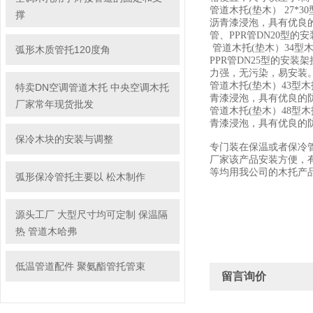
管道木托(垫木）
27
*30
撑
沥青漆浸泡，具有优良
管、PPR管DN
20
型的安
管道木托(垫木）34型
弧形木质管托120度角
PPR管DN25型的安装架
力强，无污染，易安装
管道木托(垫木）43型
特卖DN空调管道木托 中央空调木托
青漆浸泡，具有优良的
厂家常年现货批发
管道木托(垫木）48型
青漆浸泡，具有优良的
保冷木块的安装与调整
专门装在保温或者保冷
厂家该产品安装方便，
等均用我公司的木托产
弧形保冷管托主要以 松木制作
源头工厂 大型尺寸均可定制 保温隔
热 管道木哈弗
低温管道配件 聚氨酯管托管束
留言询价