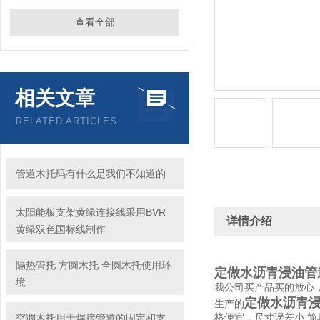
查看全部
相关文章
RELATED ARTICLES
管道木托码有什么是我们不知道的
太阳能板支架黄绿连接线采用BVR
详情介绍
黄绿双色国标线制作
隔热管托 方圆木托 全圆木托使用环
定做水沥青浸油管
境
我公司买产品买的放心
定做水沥青浸
生产的
空调木托用于焊接管道的固定和支
格便宜，尺寸误差小.