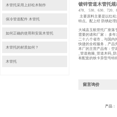
镀锌管道木管托规格
木管托采用上好松木制作
478、
530、630、720
主要原料主要是以红松
保冷管道配件 木管托
特点。配上经 防锈处
大城县玉航管托厂座落
如何正确的使用和安装木管托
需要的请和厂家： 多
二十八个省市，与国内
快捷的全程服务，产品先
木管托的材质如何？
本厂的主营产品有：空调
_管道抱箍_管道木码_
有配套的铁卡异型号特
木管托
留言询价
产品：