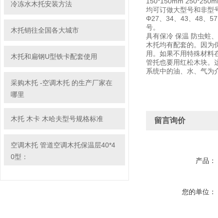
150*150mm 25
冷冻水木托安装方法
均可订做大型号和非型
Φ27、34、43、48、57
号。
木托销往全国各大城市
具有保冷 保温 防虫
木托均有配套的。因为
用。如果不用特殊材料
木托和扁钢U型铁卡配套使用
管托也要用红松木块。
系统中的油、水、气为
采购木托 -空调木托 的生产厂家在
哪里
木托 木卡 木哈夫型号规格标准
留言询价
空调木托 管道空调木托保温层40*4
0型：
产品：
您的单位：