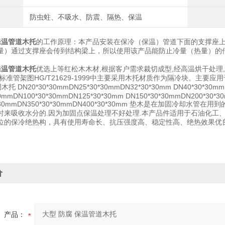
防虫蛀、不吸水、防震、隔热、保温
保温管道木托
的工作原理：本产品安装在保冷（保温）管道下面的支撑座
量）通过支撑座会传到结构梁上，所以使用该产品能防止冷量（热量）的
保温管道木托
优选上等红松木木材
,根据客户需求裁切成型,经高温烘干处理
标准管架图HG/T21629-1999中主要采用木托材质作为隔冷块。主要应
调木托
DN20*30*30mmDN25*30*30mmDN32*30*30mm DN40*30*30mm
0mmDN100*30*30mmDN125*30*30mm DN150*30*30mmDN200*30*3
*30mmDN350*30*30mmDN400*30*30mm
垫木是在加固冷却水管在用到
时来吸收水分的.因为加固点保温处理不好处理.本产品件适用于石油化工
位的保冷绝热构，具有使用寿命长、抗压强度高、稳定性高、绝热效果优
价
产品：