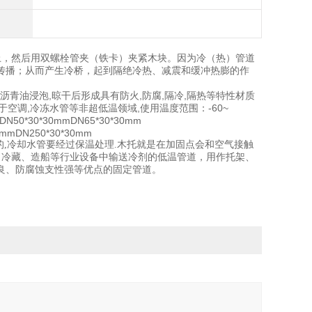
上，然后用双螺栓管夹（铁卡）夹紧木块。因为冷（热）管道
传播；从而产生冷桥，起到隔绝冷热、减震和缓冲热膨的作
,沥青油浸泡,晾干后形成具有防火,防腐,隔冷,隔热等特性材质
用于空调,冷冻水管等非超低温领域,使用温度范围：-60~
DN50*30*30mmDN65*30*30mm
0mmDN250*30*30mm
的
,冷却水管要经过保温处理.木托就是在加固点会和空气接触
、冷藏、造船等行业设备中输送冷剂的低温管道，用作托架、
良、防腐蚀支性强等优点的固定管道。