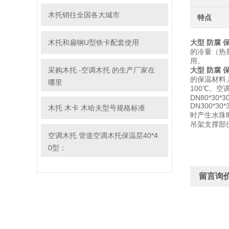
木托销往全国各大城市
特点
木托和扁钢U型铁卡配套使用
大型 防腐 
的冷量（热
用。
采购木托 -空调木托 的生产厂家在
大型 防腐 
的保温材料,
哪里
100℃。
空
DN80*30*3
DN300*30
木托 木卡 木哈夫型号规格标准
时产生水珠
吊架支撑部
空调木托 管道空调木托保温层40*4
0型：
留言询