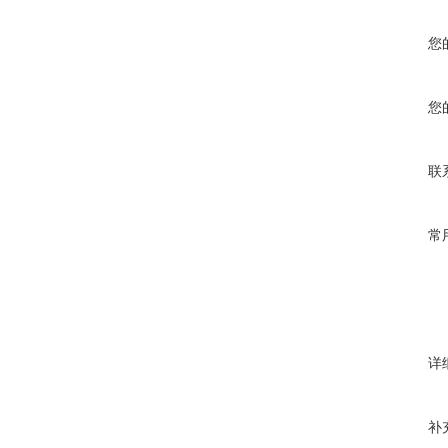
您
您
联
常
详
补