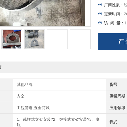
厂商性质：
更新时间：
2
访 问 量：
1
产
绍
其他品牌
货号
齐全
供货周期
工程管道,五金商城
应用领域
1、栽埋式支架安装?2、焊接式支架安装?3、膨
样式
胀