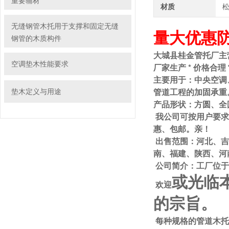
重要辅材
材质
无缝钢管木托用于支撑和固定无缝
量大优惠
钢管的木质构件
大城县
管托厂主
桂金
空调垫木性能要求
厂家生产 * 价格合
主要用于：中央空调
管道工程的加固
垫木定义与用途
产品形状：方圆、全
我公司可按用户要求
惠、包邮。亲！
出售范围：河北、吉
南、福建、陕西、河
公司简介：工厂位
或光临
欢迎
的宗旨。
每种规格的管道木托