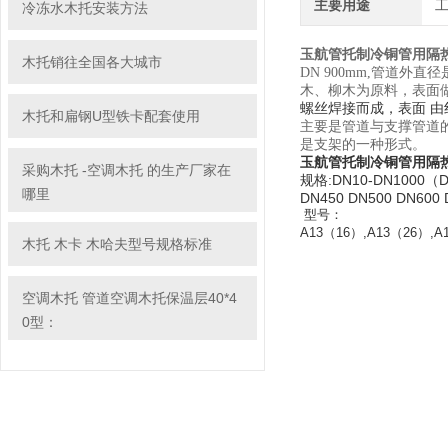
主要用途
冷冻水木托安装方法
玉航管托制冷铜管用隔
木托销往全国各大城市
DN 900mm,管道外直
木、柳木为原料，表面
螺丝焊接而成，表面 由
木托和扁钢U型铁卡配套使用
主要是管道与支撑管道
是支架的一种形式。
玉航管托制冷铜管用隔
采购木托 -空调木托 的生产厂家在
规格:DN10-DN1000（DN1
哪里
DN450 DN500 DN600 
型号：
A13（16）,A13（26）,A
木托 木卡 木哈夫型号规格标准
空调木托 管道空调木托保温层40*4
0型：