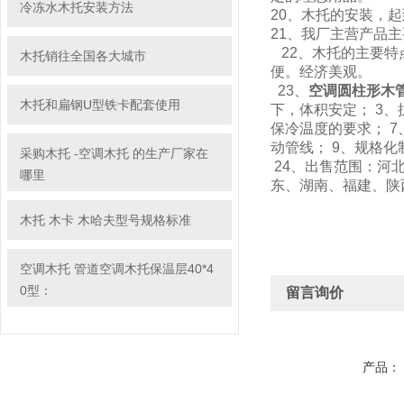
冷冻水木托安装方法
20、木托的安装，
21、我厂主营产品
22、木托的主要特
木托销往全国各大城市
便。经济美观。
23、
空调圆柱形木管
木托和扁钢U型铁卡配套使用
下，体积安定； 3、
保冷温度的要求； 
动管线； 9、规格
采购木托 -空调木托 的生产厂家在
24、出售范围：河
哪里
东、湖南、福建、陕
木托 木卡 木哈夫型号规格标准
空调木托 管道空调木托保温层40*4
0型：
留言询价
产品：