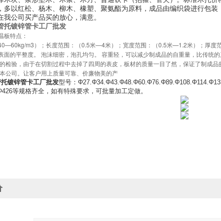
，多以红松、杨木、柳木、橡塑、聚氨酯为原料，成品由编织袋进行包装
在我公司买产品买的放心，满意。
管托镀锌管卡工厂批发
温板特点：
0—60kg/m3）；长度范围：（0.5米—4米）；宽度范围：（0.5米—1.2米）；厚
表面的平整度。 泡沫细密，泡孔均匀。 容重轻，可以减少制成品的自重量，比传统的产
量的检验，由于在切割过程中去掉了四周的表皮，板材的质量一目了然，保证了制成品
本公司。让客户用上质量可靠、价廉物美的产
管托镀锌管卡工厂批发
型号：Φ27.Φ34.Φ43.Φ48.Φ60.Φ76.Φ89.Φ108.Φ114.Φ
77.Φ426等规格齐全，如有特殊要求，可批量加工定做。
价