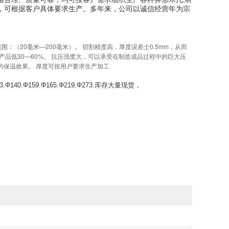
，可根据客户具体要求生产。多年来，公司以诚信经营年为宗
度范围：（20毫米—200毫米）。 切割精度高，厚度误差士0.5mm，从而
品低30—60%。 抗压强度大，可以承受在制造成品过程中的巨大压
的保温效果。 厚度可按用户要求生产加工
133.Φ140.Φ159.Φ165.Φ219.Φ273.库存大量现货，