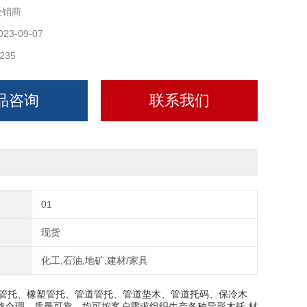
经销商
匀。 容重轻，可以减少制成品的自重量，比传统的产品低
。 抗压强度大，可以承受在制造成品过程中的巨大压力。 方
023-09-07
235
品咨询
联系我们
01
现货
化工,石油,地矿,建材/家具
管托、橡塑管托、管道管托、管道垫木、管道托码、保冷木
格合理、质量可靠，均可按客户需求组织生产各种异形木托,材