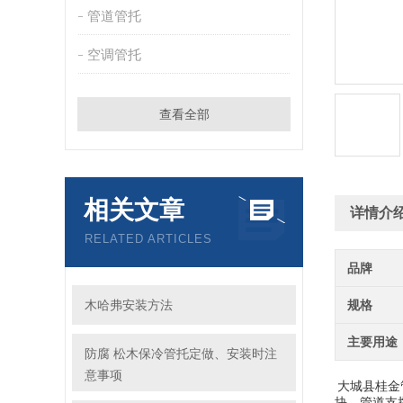
管道管托
空调管托
查看全部
相关文章
详情介
RELATED ARTICLES
品牌
木哈弗安装方法
规格
主要用途
防腐 松木保冷管托定做、安装时注
意事项
大城县
桂金
块、管道支