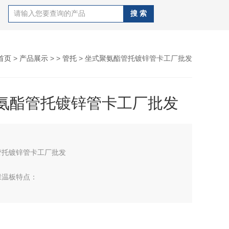
首页
>
产品展示
> >
管托
> 坐式聚氨酯管托镀锌管卡工厂批发
氨酯管托镀锌管卡工厂批发
管托镀锌管卡工厂批发
保温板特点：
40—60kg/m3）；长度范围：（0.5米—4米）；宽度范
米—1.2米）；厚度范围：（20毫米—200毫米）。 切割精度
差士0.5mm，从而保证了制成品表面的平整度。 泡沫细