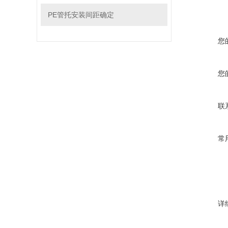
PE管托安装间距确定
您
您
联
常
详