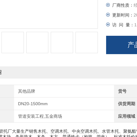
厂商性质：
密，泡孔均
30—60%
更新时间：
2
访 问 量：
1
产
绍
其他品牌
货号
DN20-1500mm
供货周期
管道安装工程,五金商场
应用领域
管托厂大量生产销售木托、空调木托、中央空调木托、水管木托、聚氨酯
撑木块、条形垫木、木条、木方、普通铁卡（抱箍、管夹）。标准木托价