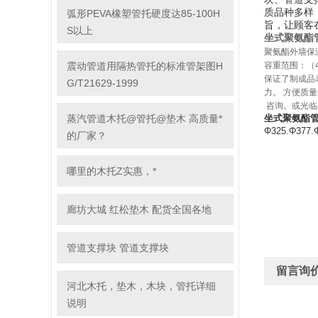
质品种多样
弧形PEVA橡塑管托硬度达85-100H
旨，让顾客
S以上
坐式聚氨酯
聚氨酯外墙保
容重范围：（4
震动管道用隔热管托的标准管架图H
保证了制成品
G/T21629-1999
力。 方便质
咨询。或光临
蒸汽管道木托@管托@垫木 高质量*
坐式聚氨酯
Φ325.Φ3
的厂家？
哪里的木托Z实惠，*
廊坊大城 红松垫木 配货全国各地
管道支撑块 管道支撑块
留言询
河北木托，垫木，木块，管托详细
说明