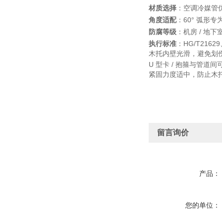
材质选择
：空调冷媒管
角度适配
：60° 弧形专
防腐等级
：机房 / 地下
执行标准
：HG/T2162
木托内壁光滑，避免划
U 型卡 / 抱箍与管道间
紧固力度适中，防止木
留言询价
产品：
您的单位：