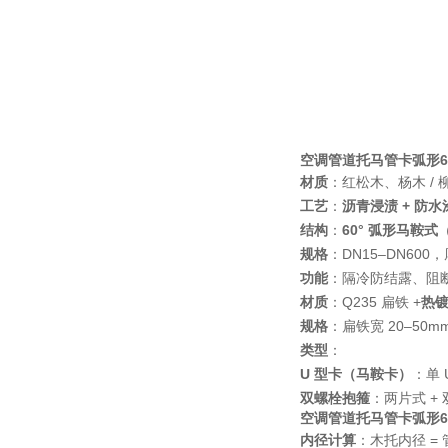
空调管道托马管卡弧形6
材质
：红松木、杨木 / 
工艺
：
沥青浸渍 + 防水
结构
：
60° 弧形马鞍式
规格
：DN15–DN600，
功能
：隔冷防结露、阻断
材质
：Q235 扁铁 +
热
规格
：扁铁宽 20–50mm、
类型
：
U 型卡（马鞍卡）
：单 
双螺栓抱箍
：两片式 +
空调管道托马管卡弧形6
内径计算
：木托内径 =