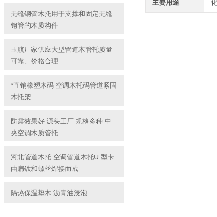
主要用途
无缝钢管木托用于支撑和固定无缝
钢管的木质构件
玉航厂家供应大型管道木管托质量
可靠、价格合理
*直销橡塑木码 空调木托码管道紧固
木托架
防震效果好 源头工厂 规格多种 中
央空调木质管托
河北管道木托 空调管道木托U 型卡
由扁铁和螺丝焊接而成
隔热保温垫木 沥青油浸泡