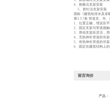
、膨胀螺栓法支架安装
4
、抱箍法支架安装
5
、射钉法支架安装
国标《建筑给排水及采
3.3.7
第
条
管道支、吊、
1
、位置正确，埋设应平
2
、固定支架与管道接触
3
、滑动支架应灵活，滑
4
、无热伸长管道的吊架
5
、有热伸长管道的吊架
6
、固定在建筑结构上的
留言询价
产品：