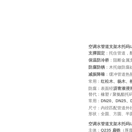
空调水管道支架木托码
支撑固定
：托住管道，配
保温防冷桥
：阻断金属支
防腐防锈
：木托做防腐处
减振降噪
：缓冲管道热
常用：
红松木、杨木、
防腐：表面经
沥青漆浸泡 
替代：橡塑 / 聚氨酯托
常用：
DN20、DN25、
尺寸：内径匹配管道外
形状：全圆、方圆、半圆、
空调水管道支架木托码
主体：
Q235 扁铁
（厚度