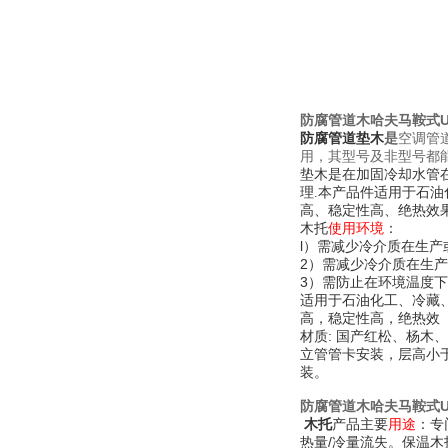
防腐管道木哈夫马鞍式
防腐管道垫木
是
空调管
用，其型号及非型号都
垫木是在加固冷却水管
理.本产品件适用于石
高、稳定性高、绝热效
使用环境
：
木托
l）需减少冷介质在生
2）需减少冷介质在生
3）需防止在环境温度
适用于石油化工、冷藏
高，稳定性高，绝热效
材质
: 国产红松、杨木
立管管卡安装，层高小
装。
防腐管道木哈夫马鞍式
木托
产品主要
用途
：专
热量/冷量流失。保温