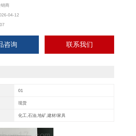
经销商
泡（2-3 次，≥8 小时），防腐深度≥5mm
026-04-12
07
%，防水、防霉、防蛀、防开裂
品咨询
联系我们
弗）：180° 两半，方便套在已装管道上
圆）：底部弧形，贴合支架，受力均匀
）
01
~DN150（可定制至 DN1500
现货
化工,石油,地矿,建材/家具