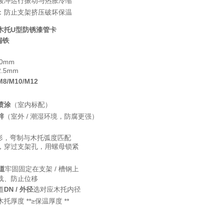
缓冲运行振动与热胀冷缩
：防止支架挤压破坏保温
木托U型防锈漆管卡
扁铁
）
0mm
.5mm
M8/M10/M12
喷涂
（室内标配）
锌
（室外 / 潮湿环境，防腐更强）
马鞍形，弯制与木托弧度匹配
，穿过支架孔，用螺母锁紧
道
牢固固定在支架 / 槽钢上
载、防止位移
道
DN / 外径
选对应木托内径
木托厚度 **≥保温厚度 **