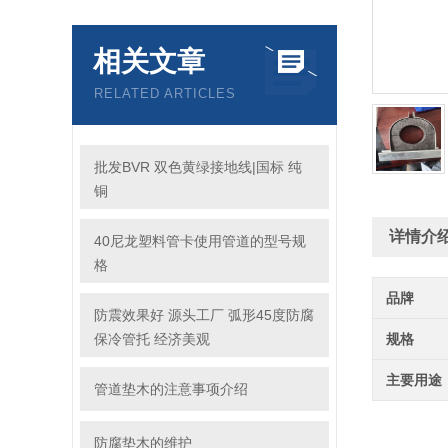
相关文章
RELATED ARTICLES
批发BVR 双色黄绿接地线|国标 纯
铜
详情介
40尼龙塑料管卡使用管道的型号规
格
品牌
防震效果好 源头工厂 弧形45度防腐
保冷管托 经济美观
规格
主要用途
管道垫木的注意事项介绍
防腐垫木的维护