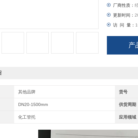
厂商性质：
沥青漆深度浸
更新时间：
2
访 问 量：
1
含水率≤12
结构形式
产
对开式（木哈
马鞍式（半
绍
规格（常用
其他品牌
货号
管径：DN20
DN20-1500mm
供货周期
化工管托
应用领域