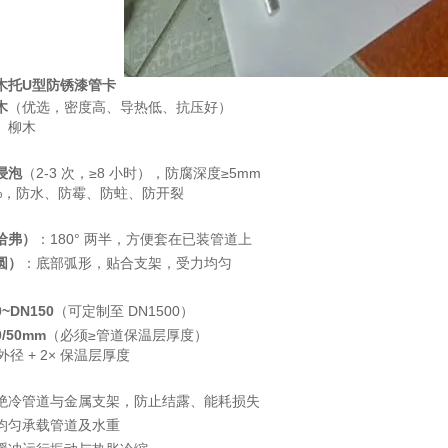
木托U型防锈漆管卡
木
（优选，密度高、导热低、抗压好）
、柳木
浸泡
（2-3 次，≥8 小时），防腐深度≥5mm
2%，防水、防霉、防蛀、防开裂
哈弗）
：180° 两半，方便套在已装管道上
圆）
：底部弧形，贴合支架，受力均匀
）
0~DN150
（可定制至 DN1500）
0/50mm
（必须≥管道保温层厚度）
外径 + 2× 保温层厚度
绝冷管道与金属支架，防止结露、能耗损失
均匀承载管道及水重