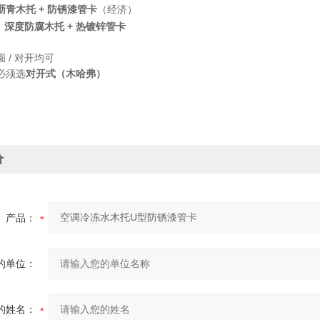
沥青木托 + 防锈漆管卡
（经济）
：
深度防腐木托 + 热镀锌管卡
 / 对开均可
必须选
对开式（木哈弗）
价
产品：
的单位：
的姓名：