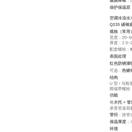
减振降噪
：
保护保温层
空调冷冻水
Q235 碳钢
规格（常用
宽度：20~5
厚度：2.0~2
配套螺栓：
表面处理
红色防锈漆
可选：
热镀
结构
U 型 / 
两端带螺栓
功能
将
木托 + 管
承受管道荷
管径
：按管
保温厚度
：
环境