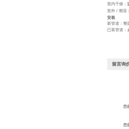
室内干燥：
室外 / 潮湿
安装
新管道：整圆
已装管道：
留言询
您
您