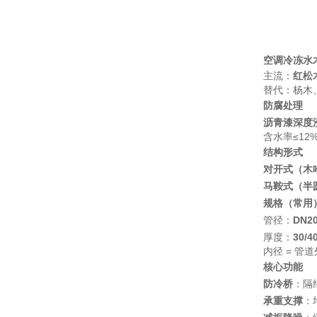
空调冷冻水
主流：
红松
替代：杨木
防腐处理
沥青漆深度
含水率≤1
结构形式
对开式（木
马鞍式（半
规格（常用
管径：
DN2
厚度：
30/4
内径 = 管道
核心功能
防冷桥
：隔
承重支撑
：