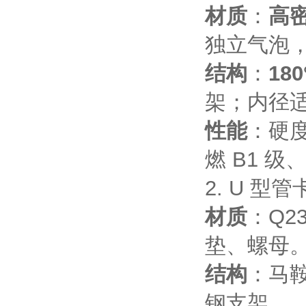
材质
：
高密
独立气泡，导
结构
：
18
架；内径
性能
：硬度
燃 B1 级
2. U 型
材质
：Q2
垫、螺母
结构
：马鞍
钢支架。