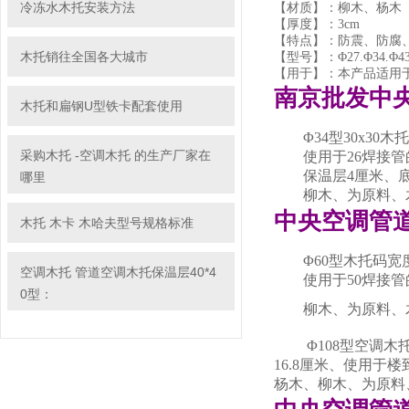
冷冻水木托安装方法
【材质】：柳木、杨木
【厚度】：3cm
【特点】：防震、防腐
木托销往全国各大城市
【型号】：Φ27.Φ34.Φ43.Φ4
【用于】：本产品适用
南京批发中
木托和扁钢U型铁卡配套使用
Φ34型30x30木
采购木托 -空调木托 的生产厂家在
使用于26焊接管的
保温层4厘米、底座
哪里
柳木、为原料、木
中央空调管
木托 木卡 木哈夫型号规格标准
Φ60型木托码宽度
空调木托 管道空调木托保温层40*4
使用于50焊接管
0型：
柳木、为原料、木
Φ108型空调木托
16.8厘米、使用于
杨木、柳木、为原料