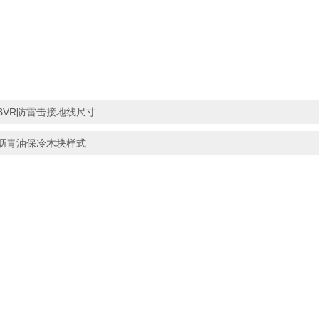
BVR防雷击接地线尺寸
沥青油保冷木块样式