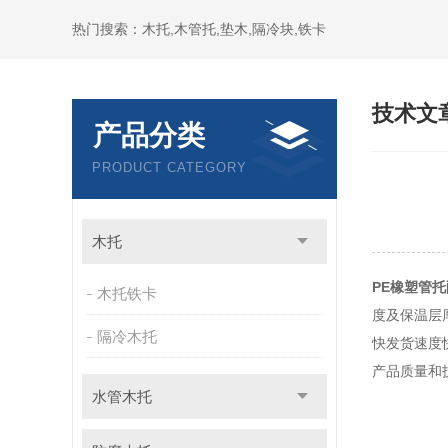
热门搜索：木托,木管托,垫木,隔冷块,铁卡
技术文
产品分类
PRODUCT CATEGORY
木托
PE橡塑管
木托铁卡
度及保温层
隔冷木托
快
发货速度
产品质量和
水管木托