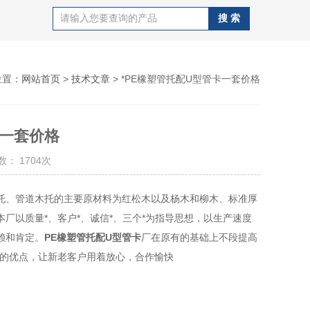
位置：
网站首页
>
技术文章
> *PE橡塑管托配U型管卡一套价格
卡一套价格
： 1704次
托、管道木托的主要原材料为红松木以及杨木和柳木、标准厚
本厂以质量*、客户*、诚信*、三个*为指导思想，以生产速度
赖和肯定。
PE橡塑管托配U型管卡
厂在原有的基础上不段提高
长的优点，让新老客户用着放心，合作愉快