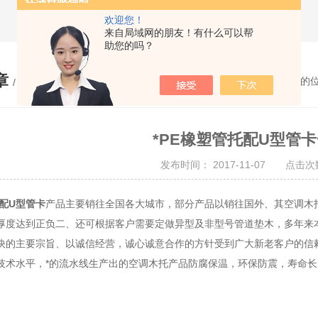
欢迎您！
来自局域网的朋友！有什么可以帮
助您的吗？
章
您的
/ ARTICLE
*PE橡塑管托配U型管
发布时间： 2017-11-07 点击次数
托配U型管卡
产品主要销往全国各大城市，部分产品以销往国外、其空调木
厚度达到正负二、还可根据客户需要定做异型及非型号管道垫木，
多年来
快的主要宗旨、以诚信经营，诚心诚意合作的方针受到广大新老客户的信
技术水平，*的流水线生产出的空调木托产品防腐保温，环保防震，寿命