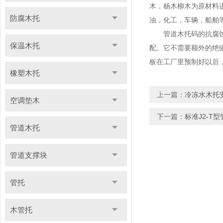
木，杨木柳木为原材料
防腐木托
油，化工，车辆，船舶
管道木托码的抗腐蚀性
保温木托
配。它不需要额外的绝
板在工厂里预制好以后
橡塑木托
上一篇：
冷冻水木托
空调垫木
下一篇：
标准J2-T
管道木托
管道支撑块
管托
木管托