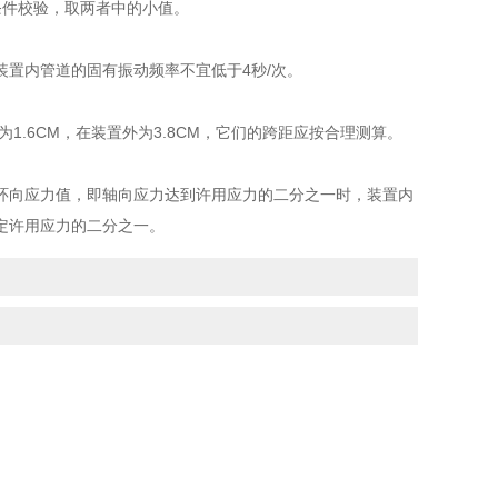
条件校验，取两者中的小值。
置内管道的固有振动频率不宜低于4秒/次。
.6CM，在装置外为3.8CM，它们的跨距应按合理测算。
向应力值，即轴向应力达到许用应力的二分之一时，装置内
定许用应力的二分之一。