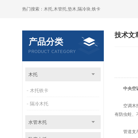
热门搜索：木托,木管托,垫木,隔冷块,铁卡
技术文
产品分类
PRODUCT CATEGORY
木托
中央空
木托铁卡
隔冷木托
空调木托用
有防虫蛀、
水管木托
管道支吊架