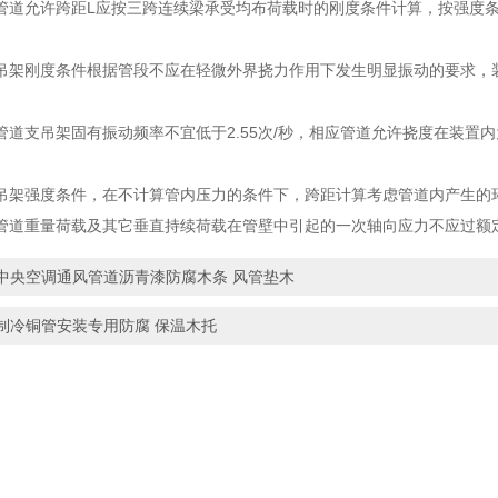
管道允许跨距L应按三跨连续梁承受均布荷载时的刚度条件计算，按强度
刚度条件根据管段不应在轻微外界挠力作用下发生明显振动的要求，装
支吊架固有振动频率不宜低于2.55次/秒，相应管道允许挠度在装置内为1
强度条件，在不计算管内压力的条件下，跨距计算考虑管道内产生的环
管道重量荷载及其它垂直持续荷载在管壁中引起的一次轴向应力不应过额
中央空调通风管道沥青漆防腐木条 风管垫木
制冷铜管安装专用防腐 保温木托