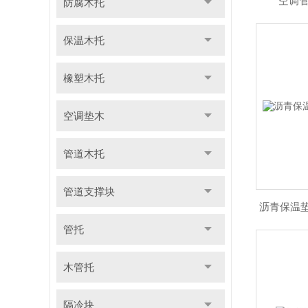
空调
防腐木托
保温木托
橡塑木托
空调垫木
管道木托
管道支撑块
沥青保温
管托
木管托
隔冷块