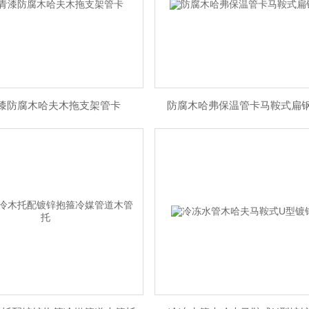
漆防腐木哈夫木拖支架管卡
防腐木哈弗保温管卡马鞍式扁