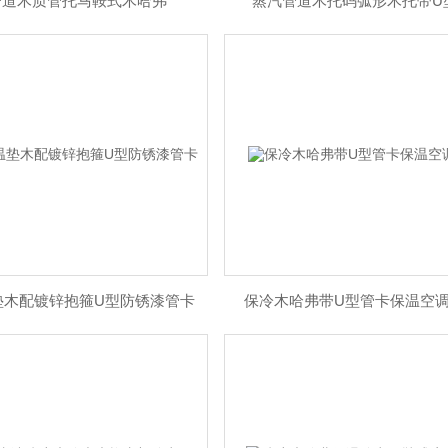
管道木质管托马鞍式木哈弗
蒸汽管道木托码弧形木托带U
垫木配镀锌抱箍U型防锈漆管卡
保冷木哈弗带U型管卡保温空