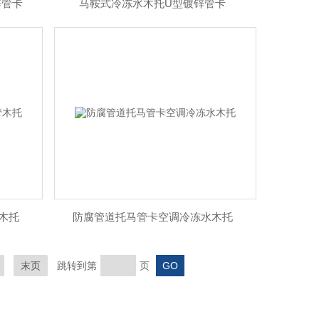
锌管卡
马鞍式冷冻水木托U型镀锌管卡
木托
防腐管道托马管卡空调冷冻水木托
末页
跳转到第
页