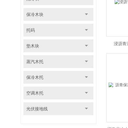
保冷木块
托码
浸沥青
垫木块
蒸汽木托
保冷木托
空调木托
光伏接地线