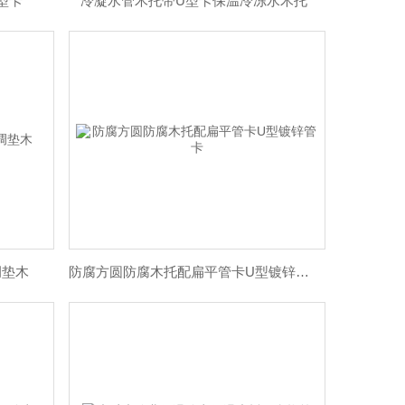
型卡
冷凝水管木托带U型卡保温冷冻水木托
调垫木
防腐方圆防腐木托配扁平管卡U型镀锌管卡