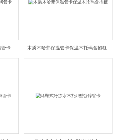
钢管卡
木质木哈弗保温管卡保温木托码含抱箍