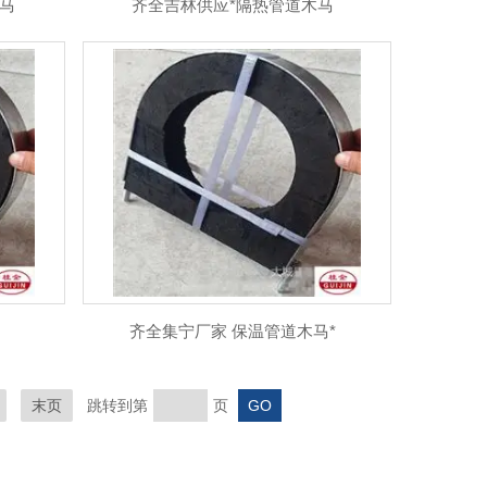
马
齐全吉林供应*隔热管道木马
齐全集宁厂家 保温管道木马*
末页
跳转到第
页