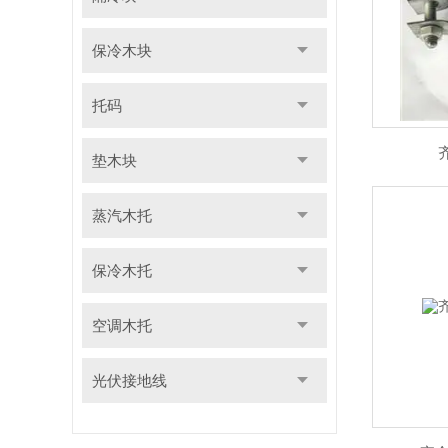
保冷木块
托码
垫木块
蒸汽木托
保冷木托
空调木托
光伏接地线