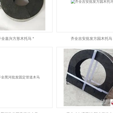
齐全嘉兴方形木托马 *
齐全吉安批发方园木托马