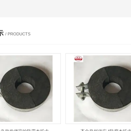
示
/ PRODUCTS