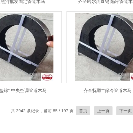
全黑河批发固定管道木马
齐全哈尔滨直销 隔冷管道木
盘锦* 中央空调管道木马
齐全抚顺**保冷管道木马
共 2942 条记录，当前 85 / 197 页
首页
上一页
下一页