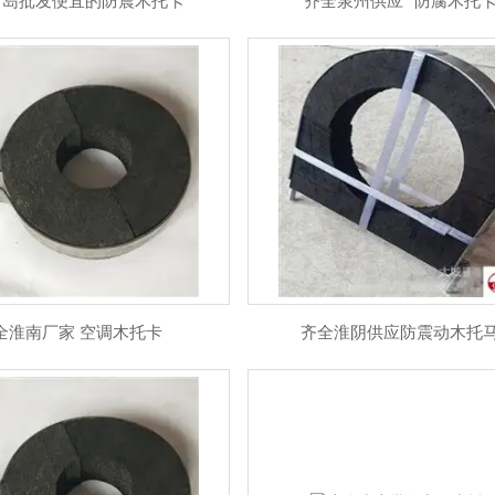
青岛批发便宜的防震木托卡
齐全泉州供应 *防腐木托
全淮南厂家 空调木托卡
齐全淮阴供应防震动木托