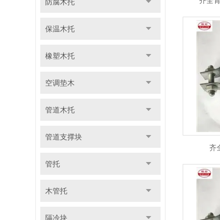
齐全
防腐木托
保温木托
橡塑木托
空调垫木
管道木托
管道支撑块
齐
管托
木管托
隔冷块