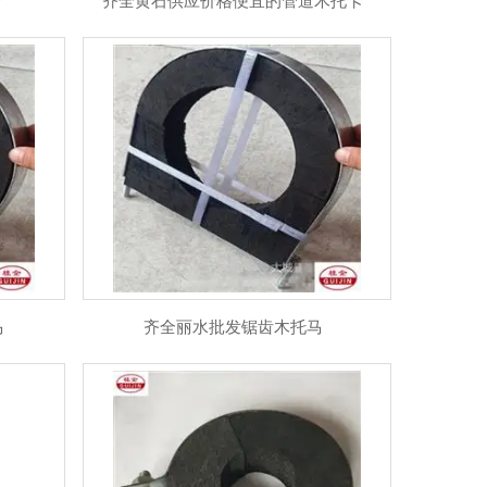
卡
齐全黄石供应价格便宜的管道木托卡
马
齐全丽水批发锯齿木托马