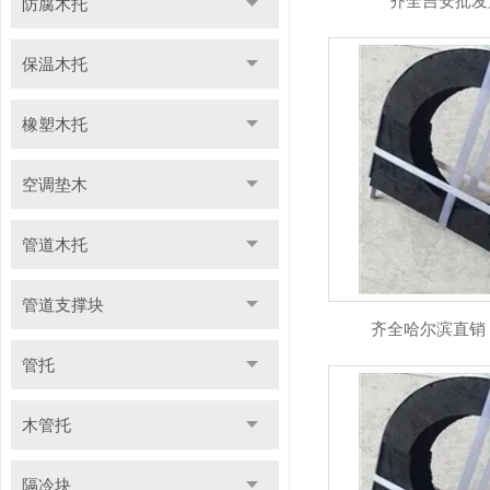
齐全吉安批发
防腐木托
保温木托
橡塑木托
空调垫木
管道木托
管道支撑块
齐全哈尔滨直销
管托
木管托
隔冷块