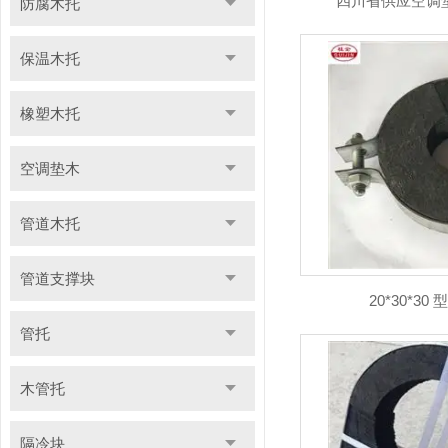
四川省供应空调垫
防腐木托
保温木托
橡塑木托
空调垫木
管道木托
管道支撑块
20*30*3
管托
木管托
隔冷块