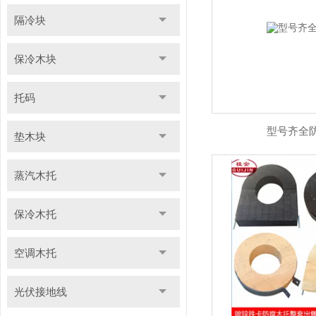
隔冷块
保冷木块
托码
型号齐全
垫木块
蒸汽木托
保冷木托
空调木托
光伏接地线