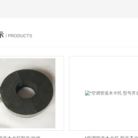
示
/ PRODUCTS